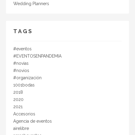
una zona que reúne a los diseñadores favoritos de
Wedding Planners
esta importante revista durante Colombiamoda 2019,
feria de moda realzada en la ciudad de Medellín el
pasado mes de julio. Su última colección se llama
Embrace The Rhythm Spring/Summer 2019 y está
TAGS
inspirada en los ritmos musicales de nuestras raíces
Latinas, un homenaje al movimiento que fluye con
comodidad. Ritmos como Samba, Mambo, Tango y
#eventos
Son, dan vida a sus estilos de espadrillas, sandalias,
#EVENTOSENPANDEMIA
suecos/mules, adornados con técnicas de bordado,
#novias
tejido a mano, macramé y lazos creados
#novios
manualmente por mujeres trabajadoras que hacen
#organización
de esta colección un recorrido único por lo que nos
1001bodas
hace diferentes: el sabor de nuestros orígenes. Las
2018
invito entonces a deleitarse un poco del maravilloso
2020
trabajo de Silvia Cobos y les dejo su instagram para
2021
que se antojen @silviacobosthebrand :"tejido a mano,
macramé y lazos creados manualmente por mujeres
Accesorios
trabajadoras"Es así como les presento un marca con
Agencia de eventos
todo el sabor colombiano y nos vemos en una
airelibre
próxima entrega de mucha moda y tendencias para