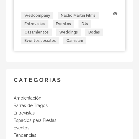
Camisani DJs, con una trayectoria de más de 20 años
en el mercado. Con la mejor musicalización, sonido,
remove_red_eye
428
Wedcompany
Nacho Martin Films
iluminación e imagen perfecta para todo tipo de
eventos.Gracias Nico por compartirnos tu
Entrevistas
Eventos
DJs
conocimiento y experiencia. Fue un placer hacer esta
Casamientos
Weddings
Bodas
entrevista contigo.Nacho Martin Films.
Eventos sociales
Camisani
CATEGORIAS
Ambientación
Barras de Tragos
Entrevistas
Espacios para Fiestas
Eventos
Tendencias