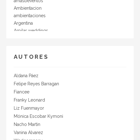
amasbeventos
Ambientacion
ambientaciones
Argentina
Arpilar weddings
Asesor de moda
BarCode
Barra de Tragos
AUTORES
barrabodas
barradetragos
barraparacasamiento
Aldana Páez
Barras & Tragos
Felipe Reyes Barragan
BCAPITAL2018
Fiancee
Bebidas y tragos
Franky Leonard
Belleza
Liz Fuenmayor
Boda Civil
Mónica Escobar Kymoni
boda pospuesta
Nacho Martin
Bodas
Vanina Alvarez
Bodas al aire libre