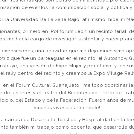
ización de eventos, la comunicación social y política y 
r la Universidad De La Salle Bajío, ahí mismo hice mi Ma
onantes, primero en Poliforum León, un recinto ferial, de
, me hacía cargo de investigar, sustentar y hacer plan
exposiciones, una actividad que me dejo muchísimo apren
triz que fue un parteaguas en el recinto, el Autoshow 
struye, una versión de Expo Mujer y por último, y en sus 
el rally dentro del recinto y creamos la Expo Village Rall
P en el Forum Cultural Guanajuato, me toco coordinar l
de las artes y el Teatro del Bicentenario. Parte del tra
nicipio, del Estado y de la Federación. Fueron años de m
muchas vivencias. ¡Increible!
la carrera de Desarrollo Turístico y Hospitalidad en la I
o también mi trabajo como docente, que desarrolle dur