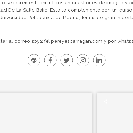
do se incrementó mi interés en cuestiones de imagen y p
dad De La Salle Bajío. Esto lo complemente con un curs
Universidad Politécnica de Madrid, temas de gran importa
ar al correo soy@
felipereyesbarragan.com
y por whatss
language
share