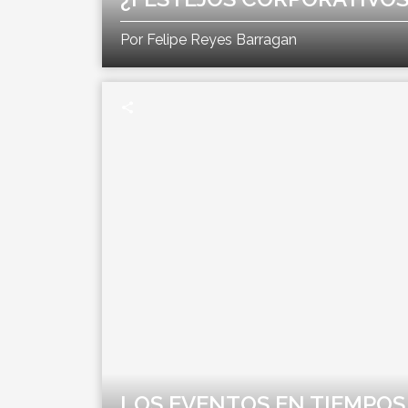
Por Felipe Reyes Barragan
share
LOS EVENTOS EN TIEMPOS