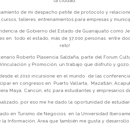
la ciudad.
onamiento de mi despacho petite de protocolo y relacion
 cursos, talleres, entrenamientos para empresas y munici
ndencia de Gobierno del Estado de Guanajuato como Je
es en todo el estado, más de 37,000 personas entre doc
reto!
entenario Roberto Plasencia Saldaña, parte del Forum Cu
Vinculación y Promoción, un trabajo que disfruto y gozo
 desde el 2010 incursione en el mundo de las conferencia
ticipar en congresos en Puerto Vallarta, Mazatlán, Acapu
iera Maya, Cancún, etc para estudiantes y empresarios de
ualizado, por eso me he dado la oportunidad de estudia
ado en Turismo de Negocios en la Universidad Iberoame
 la Información, Area que también me gusta y desarrollo e