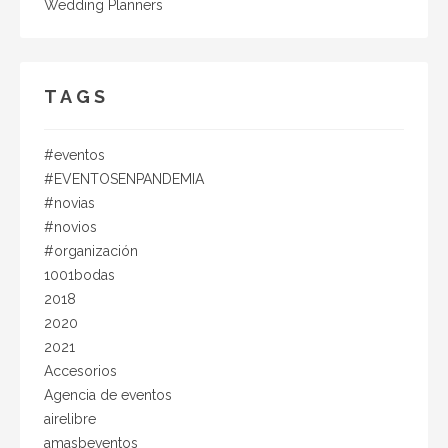
modelo existente hasta la pandemia? ¿Esta puesta del
Wedding Planners
reloj en cero y las nuevas condiciones sanitarias
globales podrían marcar el nacimiento de un nuevo
modelo de negocio para este sector? ¿Cómo serán los
eventos del futuro? ¿Y cuándo será ese futuro?
TAGS
Fernando Gorbarán, presidente de la Asociación
Argentina de Organizadores y Proveedores de
#eventos
Exposiciones, Congresos, Eventos y Burós de
Convenciones (AOCA), brindó algunas respuestas
#EVENTOSENPANDEMIA
acerca del nuevo escenario para el sector en la
#novias
Argentina, en la región y también en el mundo.Desde
#novios
su visión como dirigente y también como empresario
#organización
(es el titular de Messe Frankfurt Argentina), explicó
1001bodas
cuál es el actual debate en la industria a nivel global
2018
en relación al modelo de reuniones y vaticinó que el
2020
segmento podría migrar hacia los eventos híbridos
2021
que, de manera simultánea, dispongan plataformas
Accesorios
presenciales y virtuales.Asimismo, aseguró que todas
Agencia de eventos
las perspectivas de retomar la actividad con
airelibre
restricciones a partir del tercer trimestre se van
desvaneciendo con el correr de los días y que hoy se
amasbeventos